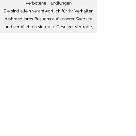
Verbotene Handlungen
Sie sind allein verantwortlich für Ihr Verhalten
während Ihres Besuchs auf unserer Website
und verpflichten sich, alle Gesetze, Verträge,
geistiges Eigentum und Rechte Dritter
einzuhalten.
Kündigung
lehmannlaser.ch behält sich das Recht vor,
den Zugang zu unserer Website zu beenden
und die zukünftige Nutzung unserer Dienste
zu blockieren, wenn unserer Meinung nach
gegen diese Nutzungsbedingungen
verstoßen wurde.
Akzeptieren